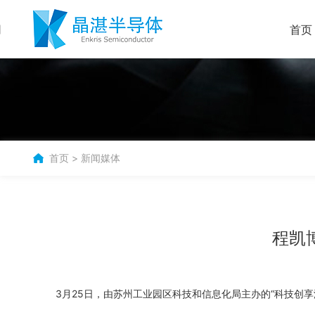
首页
首页
>
新闻媒体
程凯
3月25日，由苏州工业园区科技和信息化局主办的“科技创享