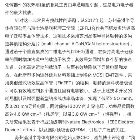
化镓器件的发热/能量的损耗主要由导通电阻引起，这是电力电子器
件的最大挑战。
针对这一非常具有挑战性的课题，从2017年起，苏州晶湛半导
体有限公司与瑞士洛桑联邦理工学院（EPFL)合作共同研发多沟道高
电子迁移率晶体管技术。这项技术采用苏州晶湛半导体独特的多沟
道异质结构外延片 (multi-channel AlGaN/GaN heterostructure)，
通过若干个垂直集成的二维电子气(2DEG)通道，在保持高电子迁移
率的同时增加沟道中的载流子密度，其效果如同增加多个新的快速
车道，分流高速运动的载流子，从而有效地降低了导通电阻和发
热。在此新型多沟道外延片材料基础上制备的MOSHEMT器件，采
用类似鳍式场效应晶体管（FinFET）的结构，独特的漏斗状栅极设
计可以有效地控制多个通道且固有电容较小。基于上述技术开发的
耗尽型以及增强型新型纳米线功率晶体管，实现了低至2.5Ω mm以
及3.2Ω mm导通电阻，同时保持1300V 的击穿电压，功率品质因数
高达4.6 GW cm−²（耗尽型）以及3.8 GW cm−² （增强型）。相
关研究结果发表于行业顶级期刊Nature Electronics，IEEE Electron
Device Letters，以及国际顶级会议IEDM，引起了广泛的关注。
苏州晶湛半导体有限公司创始人兼CEO，程凯博士评论道：“我