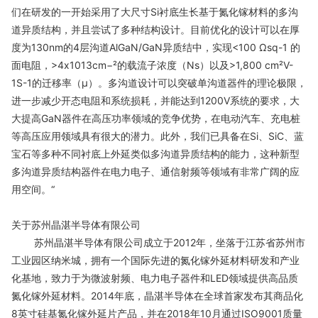
们在研发的一开始采用了大尺寸Si衬底生长基于氮化镓材料的多沟
道异质结构，并且尝试了多种结构设计。目前优化的设计可以在厚
度为130nm的4层沟道AlGaN/GaN异质结中，实现<100 Ωsq-1 的
面电阻，>4x1013cm−²的载流子浓度（Ns）以及>1,800 cm²V-
1S-1的迁移率（µ）。多沟道设计可以突破单沟道器件的理论极限，
进一步减少开态电阻和系统损耗，并能达到1200V系统的要求，大
大提高GaN器件在高压功率领域的竞争优势，在电动汽车、充电桩
等高压应用领域具有很大的潜力。此外，我们已具备在Si、SiC、蓝
宝石等多种不同衬底上外延类似多沟道异质结构的能力，这种新型
多沟道异质结构器件在电力电子、通信射频等领域有非常广阔的应
用空间。“
关于苏州晶湛半导体有限公司
苏州晶湛半导体有限公司成立于2012年，坐落于江苏省苏州市
工业园区纳米城，拥有一个国际先进的氮化镓外延材料研发和产业
化基地，致力于为微波射频、电力电子器件和LED领域提供高品质
氮化镓外延材料。2014年底，晶湛半导体在全球首家发布其商品化
8英寸硅基氮化镓外延片产品，并在2018年10月通过ISO9001质量