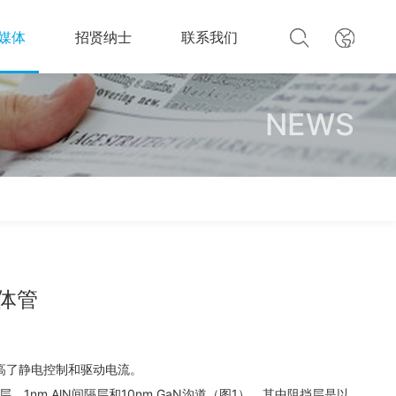
媒体
招贤纳士
联系我们
NEWS
体管
高了静电控制和驱动电流。
1nm AlN间隔层和10nm GaN沟道（图1）。其中阻挡层是以