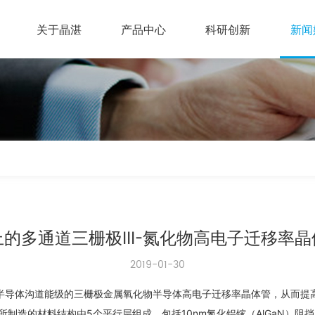
关于晶湛
产品中心
科研创新
新闻
上的多通道三栅极III-氮化物高电子迁移率晶
2019-01-30
半导体沟道能级的三栅极金属氧化物半导体高电子迁移率晶体管，从而提
制造的材料结构由5个平行层组成，包括10nm氮化铝镓（AlGaN）阻挡层，