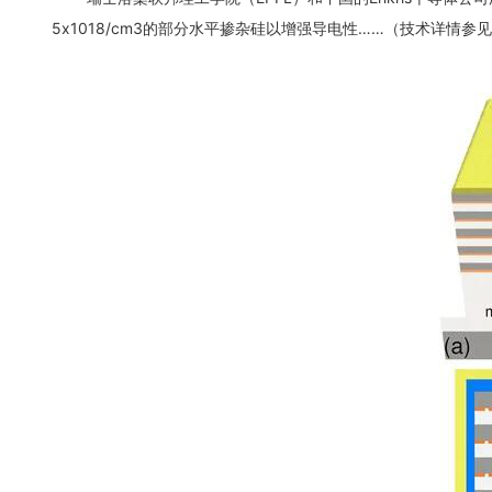
5x1018/cm3的部分水平掺杂硅以增强导电性……（技术详情参见原文：http