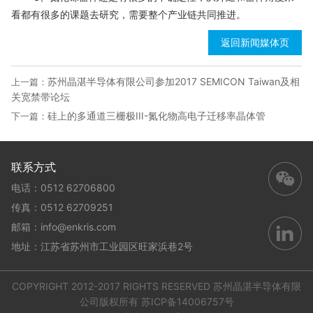
看都有很多的课题去研究，需要整个产业链共同推进。
返回新闻媒体页
苏州晶湛半导体有限公司参加2017 SEMICON Taiwan及相
上一篇：
关宽禁带论坛
硅上的多通道三栅极III-氮化物高电子迁移率晶体管
下一篇：
联系方式
电话：0512 62706800
传真：0512 62709251
邮箱：
info@enkris.com
地址：江苏省苏州市工业园区旺家浜巷2号
COPYRIGHT 2012-2017 RIGHTS RESERVED 苏州晶湛半导体有限
公司版权所有
苏ICP备14006757号