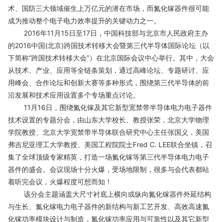
术、国防三大领域催生上万亿元的潜在市场，而氮化镓器件很可能
成为推动整个电子电力效率提升的关键动力之一。
2016年11月15日至17日，中国科技部与北京市人民政府主办
的2016中国(北京)跨国技术转移大会暨第三代半导体国际论坛（以
下简称“跨国技术转移大会”）在北京国际会议中心举行。其中，大会
从技术、产业、应用等全链条策划，通过高峰论坛、专题研讨、应
用峰会、合作论坛和创新大赛等多种形式，围绕第三代半导体的前
沿发展和技术应用设置多个专场重点讨论。
11月16日，围绕氮化镓及其它新型宽禁带半导体电力电子器件
技术设置的专题分会，由山东大学校长、教授张荣，北京大学物理
学院教授、北京大学宽禁带半导体联合研究中心主任张国义，美国
弗吉尼亚理工大学教授、美国工程院院士Fred C. LEE联合坐镇，召
集了全球顶级专家精英，打造一场氮化镓等第三代半导体电力电子
器件的盛会。会议现场十分火爆，受场地限制，很多与会代表都站
着听完会议，火爆程度可想而知！
该分会主题涵盖大尺寸衬底上横向或纵向氮化镓器件外延结构
与生长、氮化镓电力电子器件的新结构与新工艺开发、高效高速氮
化镓功率模块设计与制造，氮化镓功率应用与可靠性以及其它新型