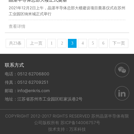
2021年12月2日上午，晶湛半导体总部大楼建设项目奠基仪式在苏州
工业园区纳米城正式举行
查看详情
共23条
上一页
1
2
3
4
5
6
下一页
联系方式
电话：0512 62706800
传真：0512 62709251
邮箱：
info@enkris.com
地址：江苏省苏州市工业园区旺家浜巷2号
COPYRIGHT 2012-2017 RIGHTS RESERVED 苏州晶湛半导体有限
公司版权所有
苏ICP备14006757号
技术支持：万禾科技