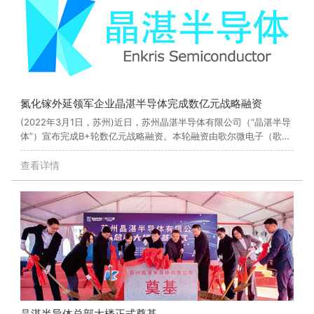
氮化镓外延领军企业晶湛半导体完成数亿元战略融资
(2022年3月1日，苏州)近日，苏州晶湛半导体有限公司（“晶湛半导
体”）宣布完成B+轮数亿元战略融资。本轮融资由歌尔微电子（歌尔
股份002241.SZ控股子公司）领投，高瓴创投、惠友资本、创新工
场、禾创致远、共青城军合、无限基金、三七互娱、中信证券等跟
查看详情
投，老股东元禾控股、湖杉资本等继续加码。晶湛半导体由业界公认
的硅基氮化镓（GaN-on-Si）外延技术的开拓者程凯博士于2012年3
月回国创办，坐
晶湛半导体总部大楼正式奠基