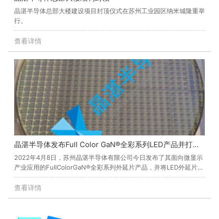
晶湛半导体总部大楼建设项目封顶仪式在苏州工业园区纳米城隆重举
行。
查看详情
晶湛半导体发布Full Color GaN®全彩系列LED产品并打破3
2022年4月8日，苏州晶湛半导体有限公司今日发布了其面向微显示
00mm壁垒
产业应用的FullColorGaN®全彩系列外延片产品，并将LED外延片尺
寸成功拓展至300mm。
查看详情